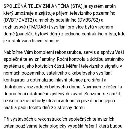
SPOLEČNÁ TELEVIZNÍ ANTÉNA (STA)
je systém antén,
který umožnuje a zajíšťuje příjem televizního pozemního
(DVBT/DVBT2) a mnohdy satelitního (DVBS/S2) a
rozhlasové (FM/DAB+) vysílání pro
více bytů v jednom
domě (panelák, bytový dům) z jednoho centrálního místa, kde
je instalována hlavní stanice.
Nabízíme Vám kompletní rekonstrukce, servis a správu Vaší
společné televizní antény. Roční kontrolu a údržbu anténního
systému a jeho kotvících částí. Měření televizního signálu v
normách pozemního, satelitního a kabelového vysílání,
konfiguraci a optimalizaci hlavní stanice pro šíření a
distribuci v rozvodech bytového domu. Navrhneme řešení a
doporučení odstranění zjištěných závad. Snažíme se snížit
riziko možné nehody utržení anténních prvků nebo jejich
částí a pádu těchto dílů ze střechy domu.
Při výstavbách a rekonstrukcích společných televizních
antén používáme technologicky vyspělá řešení, která budou