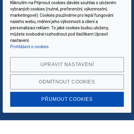
Kliknutím na Přijmout cookies dáváte souhlas s uložením
vybraných cookies (nutné, preferenční, výkonnostní,
marketingové). Cookies používáme pro lepší fungování
KONTAKT
našeho webu, měření jeho výkonnosti a cílení a
personalizaci reklam. To jaké cookies budou uloženy,
+420 605 755 557
můžete svobodně rozhodnout pod tlačítkem Upravit
vd@deltech.cz
nastavení.
Prohlášení o cookies.
Vladimír Dvouletý -
DELTECH
Hájek č.p. 200
UPRAVIT NASTAVENÍ
363 01 Ostrov
ODMÍTNOUT COOKIES
PŘIJMOUT COOKIES
inPage
webové stránky s
© 2026 DELTECH, Inc. All rights reserved.
|
-
AI
doména
webhosting
,
a
snadno.