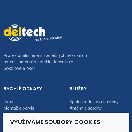
Profesionální řešení společných televizních
antén - anténní a satelitní technika v
Sokolově a okolí
RYCHLÉ ODKAZY
SLUŽBY
Úvod
Společné televizní antény
Montáž a servis
Antény a satelity
Domovní zvonky
O nás
VYUŽÍVÁME SOUBORY COOKIES
Kamerové systémy
Kontakt